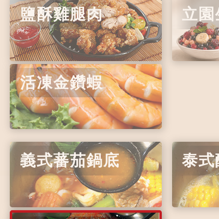
鹽酥雞腿肉
立園
活凍金鑽蝦
義式蕃茄鍋底
泰式