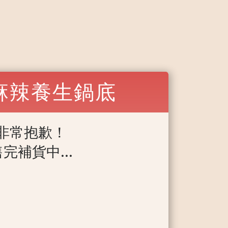
麻辣養生鍋底
非常抱歉！
完補貨中...