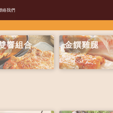
聯絡我們
〔1〕
雙響組合
金饌雞腿