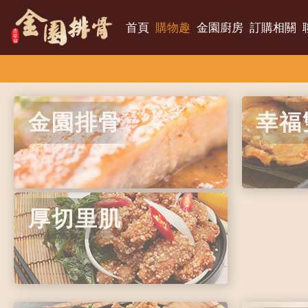
首頁
購物趣
金園廚房
訂購相關
金園排骨
幸福
厚切里肌