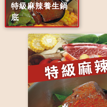
特級麻辣養生鍋
底