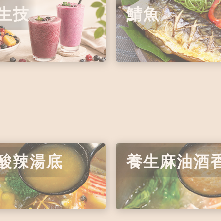
生技
鯖魚
酸辣湯底
養生麻油酒