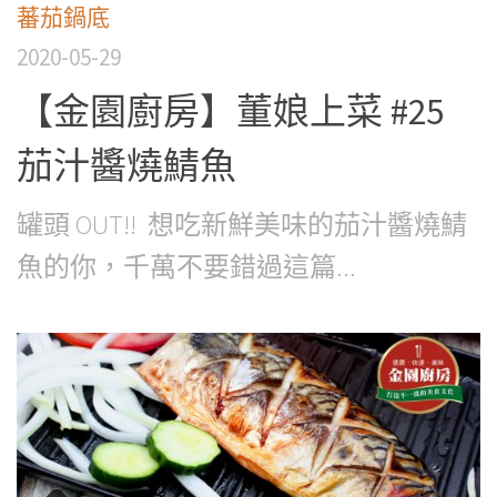
蕃茄鍋底
2020-05-29
【金園廚房】董娘上菜 #25
茄汁醬燒鯖魚
罐頭 OUT!! 想吃新鮮美味的茄汁醬燒鯖
魚的你，千萬不要錯過這篇...