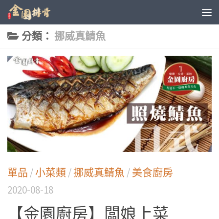
分類：
挪威真鯖魚
單品
/
小菜類
/
挪威真鯖魚
/
美食廚房
2020-08-18
【金園廚房】闆娘上菜