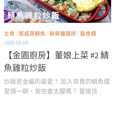
主食
/
挪威真鯖魚
/
無骨雞腿排
/
飯食類
2020-03-09
【金園廚房】董娘上菜 #2 鯖
魚雞粒炒飯
炒飯是金編的最愛！ 加入高貴的鯖魚還
是頭一朝，害怕會太腥嗎？ 董娘信...