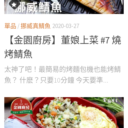
單品
/
挪威真鯖魚
2020-03-27
【金園廚房】董娘上菜 #7 燒
烤鯖魚
太神了吧！最簡易的烤麵包機也能烤鯖
魚？ 什麽？只要10分鐘 今天要準...