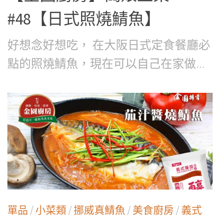
#48【日式照燒鯖魚】
好想念好想吃， 在大阪日式定食餐廳必
點的照燒鯖魚，現在可以自己在家做...
單品
/
小菜類
/
挪威真鯖魚
/
美食廚房
/
義式