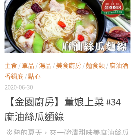
主食
/
單品
/
湯品
/
美食廚房
/
麵食類
/
麻油酒
香鍋底
/
點心
2020-06-30
【金園廚房】董娘上菜 #34
麻油絲瓜麵線
炎熱的夏天，來一碗清甜味美麻油絲瓜