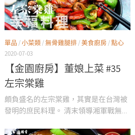
單品
/
小菜類
/
無骨雞腿排
/
美食廚房
/
點心
2020-07-03
【金園廚房】董娘上菜 #35
左宗棠雞
頗負盛名的左宗棠雞，其實是在台灣被
發明的庶民料理。 清末領導湘軍戰無...