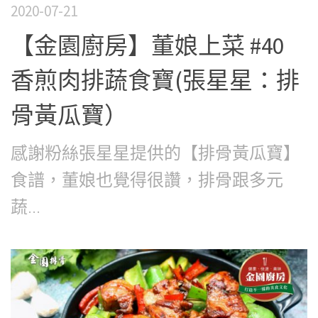
2020-07-21
【金園廚房】董娘上菜 #40
香煎肉排蔬食寶(張星星：排
骨黃瓜寶）
感謝粉絲張星星提供的【排骨黃瓜寶】
食譜，董娘也覺得很讚，排骨跟多元
蔬...