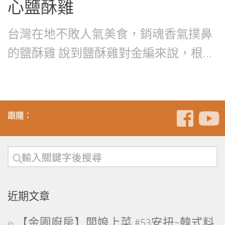
心鹽酥雞
台灣在地不敗人氣美食，銷魂香氣撲鼻
的鹽酥雞 說到鹽酥雞對金編來說，根...
跟隨：
近期文章
【金園廚房】闆娘上菜 #53安扭~韓式料