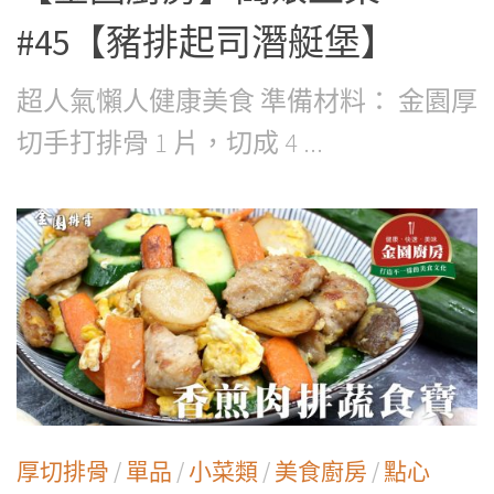
#45【豬排起司潛艇堡】
超人氣懶人健康美食 準備材料： 金園厚
切手打排骨 1 片，切成 4 ...
厚切排骨
/
單品
/
小菜類
/
美食廚房
/
點心