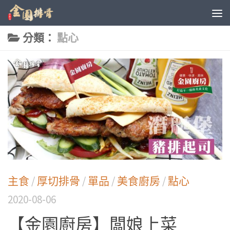
分類：
點心
主食
/
厚切排骨
/
單品
/
美食廚房
/
點心
2020-08-06
【金園廚房】闆娘上菜