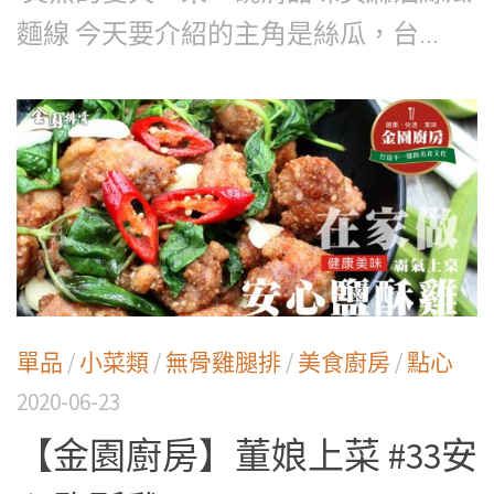
麵線 今天要介紹的主角是絲瓜，台...
單品
/
小菜類
/
無骨雞腿排
/
美食廚房
/
點心
2020-06-23
【金園廚房】董娘上菜 #33安