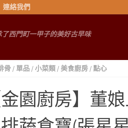
連絡我們
承了西門町一甲子的美好古早味
排骨
/
單品
/
小菜類
/
美食廚房
/
點心
金園廚房】董娘上菜
肉排蔬食寶(張星