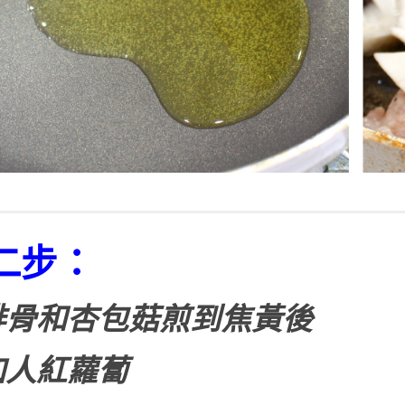
二步：
排骨和杏包菇煎到焦黃後
加人紅蘿蔔