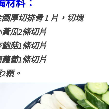
備材料：
金園厚切排骨 1 片，切塊
小黃瓜2條切片
杏鮑菇1條切片
胡蘿蔔1條切片
蛋2顆。