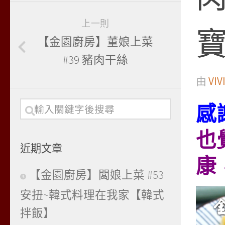
上一則
【金園廚房】董娘上菜
#39 豬肉干絲
由
VIV
感
也
近期文章
康
【金園廚房】闆娘上菜 #53
安扭~韓式料理在我家【韓式
拌飯】