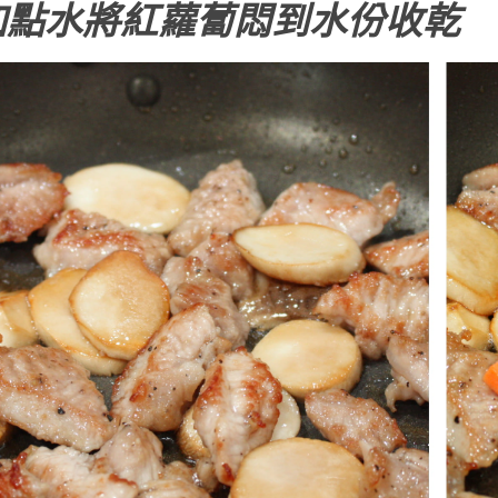
加點水將紅蘿蔔悶到水份收乾