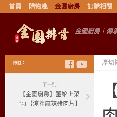
首頁
購物趣
金園廚房
訂購相關
金園廚房｜傳
厚切
跟隨：
【
下一則
【金園廚房】董娘上菜
#41【涼拌麻辣豬肉片】