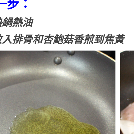
一步：
熱鍋熱油
放入排骨和杏鮑菇香煎到焦黃