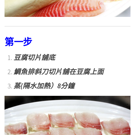
第一步
豆腐切片舖底
鯛魚排斜刀切片舖在豆腐上面
蒸(隔水加熱）8分鐘