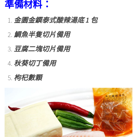
準備材料：
金園金鐉泰式酸辣湯底 1 包
鯛魚半隻切片備用
豆腐二塊切片備用
秋葵切丁備用
枸杞數顆