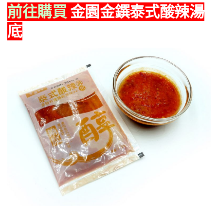
前往購買
金園金鐉泰式酸辣湯
底