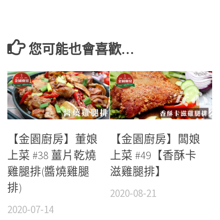
您可能也會喜歡…
【金園廚房】董娘
【金園廚房】闆娘
上菜 #38 薑片乾燒
上菜 #49【香酥卡
雞腿排(醬燒雞腿
滋雞腿排】
排)
2020-08-21
2020-07-14