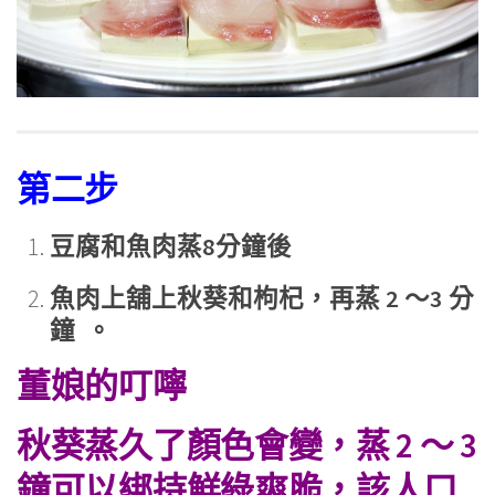
第二步
豆腐和魚肉蒸8分鐘後
魚肉上舖上秋葵和枸杞，再蒸 2 ～
3 分
鐘 。
董娘的叮嚀
秋葵蒸久了顏色會變，蒸 2 ～ 3
鐘可以綁持鮮綠爽脆，該人口