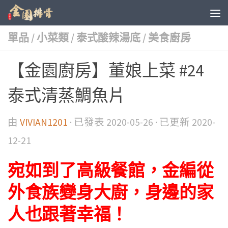
單品
/
小菜類
/
泰式酸辣湯底
/
美食廚房
【金園廚房】董娘上菜 #24
泰式清蒸鯛魚片
由
VIVIAN1201
· 已發表
2020-05-26
· 已更新
2020-
12-21
宛如到了高級餐館，金編從
外食族變身大廚，身邊的家
人也跟著幸福！