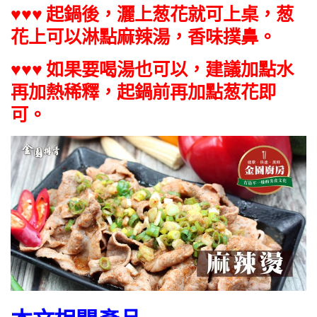
♥♥♥ 起鍋後，灑上葱花就可上桌，葱
花上可以淋點麻辣湯，香味撲鼻。
♥♥♥ 如果要喝湯也可以，建議加點水
再加熱稀釋，起鍋前再加點葱花即
可。