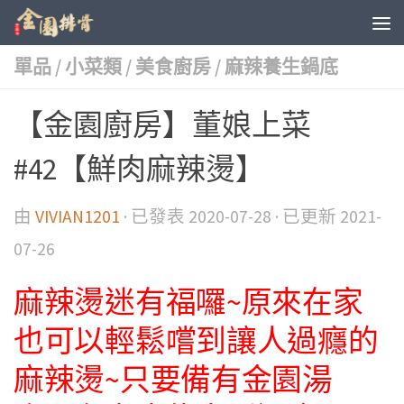
單品
/
小菜類
/
美食廚房
/
麻辣養生鍋底
【金園廚房】董娘上菜
#42【鮮肉麻辣燙】
由
VIVIAN1201
· 已發表
2020-07-28
· 已更新
2021-
07-26
麻辣燙迷有福囉~
原來在家
也可以輕鬆嚐到讓人過癮的
麻辣燙~只要備有金園湯