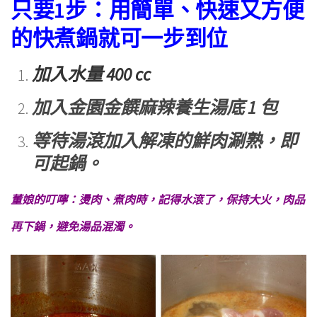
只要1步：用簡單、快速又方便
的快煮鍋就可一步到位
加入水量 400 cc
加入金園金饌麻辣養生湯底 1 包
等待湯滾加入解凍的鮮肉涮熟，即
可起鍋。
董娘的叮嚀：燙肉、煮肉時，記得水滾了，保持大火
，肉品
再下鍋，避免湯品混濁。