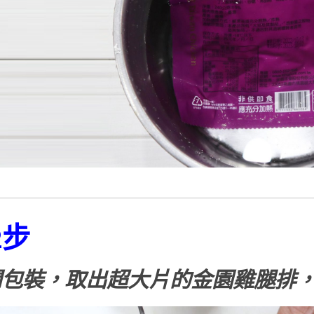
2步
開包裝，取出超大片的金園雞腿排