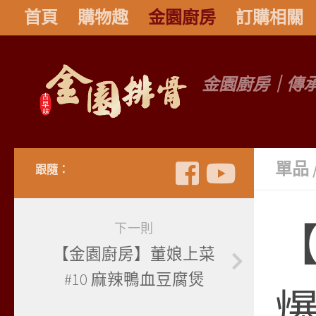
首頁
購物趣
金園廚房
訂購相關
金園廚房｜傳
單品
跟隨：
【
下一則
【金園廚房】董娘上菜
#10 麻辣鴨血豆腐煲