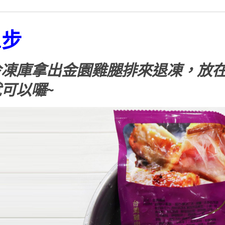
1步
凍庫拿出金園雞腿排來退凍，放在
可以囉~