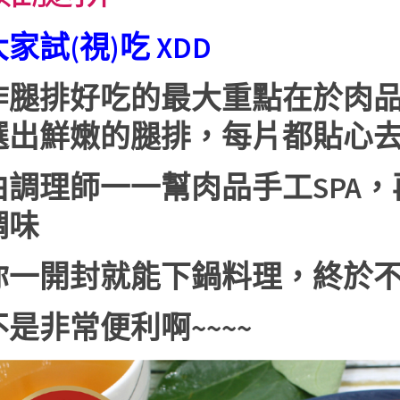
家試(視)吃 XDD
炸腿排好吃的最大重點在於肉
選出鮮嫩的腿排，每片都貼心
由調理師一一幫肉品手工SPA
調味
你一開封就能下鍋料理，終於
是非常便利啊~~~~