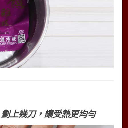
，劃上幾刀，讓受熱更均勻