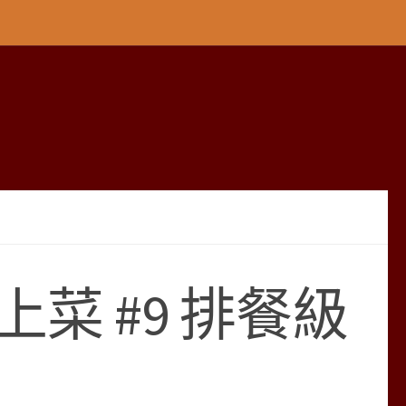
菜 #9 排餐級