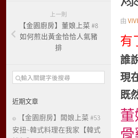
上一則
由
VIV
【金園廚房】董娘上菜 #8
如何煎出黃金恰恰人氣豬
有
排
誰
現
既
近期文章
董
【金園廚房】闆娘上菜 #53
骨
安扭~韓式料理在我家【韓式