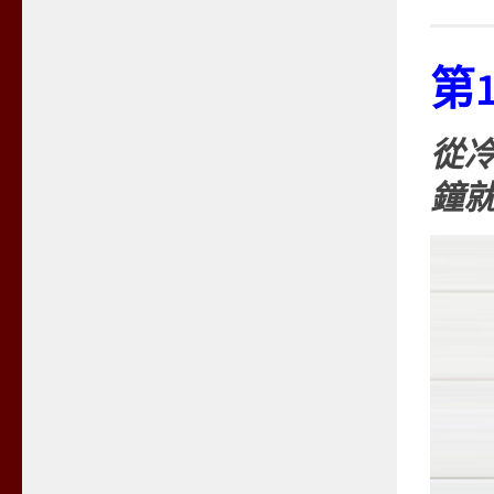
第
從冷
鐘就