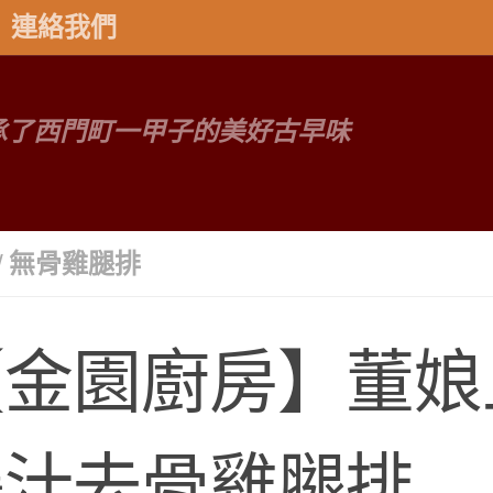
連絡我們
承了西門町一甲子的美好古早味
/
無骨雞腿排
金園廚房】董娘上
爆汁去骨雞腿排