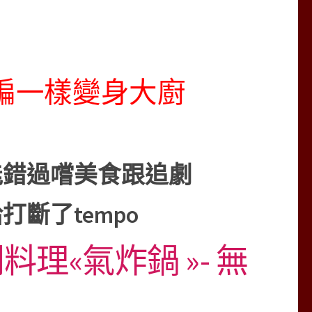
金編一樣變身大廚
能錯過嚐美食跟追劇
斷了tempo
理«氣炸鍋 »- 無