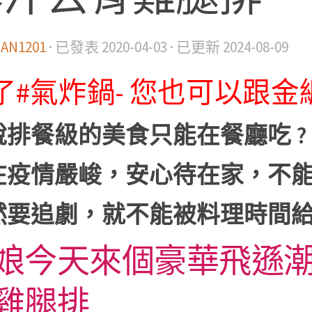
IAN1201
· 已發表
2020-04-03
· 已更新
2024-08-09
了#氣炸鍋- 您也可以跟
說排餐級的美食只能在餐廳吃 ?
在疫情嚴峻，安心待在家，不
然要追劇，就不能被料理時間給打
娘今天來個豪華飛遜潮料
雞腿排