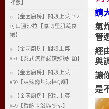
拌飯】
請大
【金園廚房】闆娘上菜 #52
氣
可口溫沙拉【厚切里肌蔬食
捲】
管
【金園廚房】闆娘上菜
經
#51【泰式涼拌酸辣鮮蝦Q麵】
與
【金園廚房】闆娘上菜
讓
#50【爽辣肉片涼拌Q麵】
是不
【金園廚房】闆娘上菜
#49【香酥卡滋雞腿排】