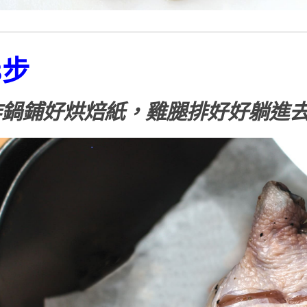
3步
炸鍋鋪好烘焙紙，雞腿排好好躺進