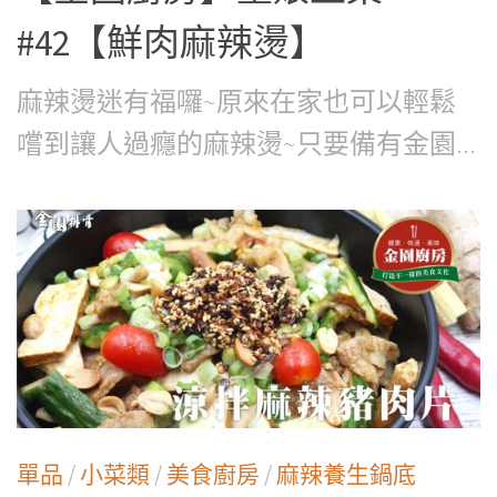
#42【鮮肉麻辣燙】
麻辣燙迷有福囉~原來在家也可以輕鬆
嚐到讓人過癮的麻辣燙~只要備有金園...
單品
/
小菜類
/
美食廚房
/
麻辣養生鍋底