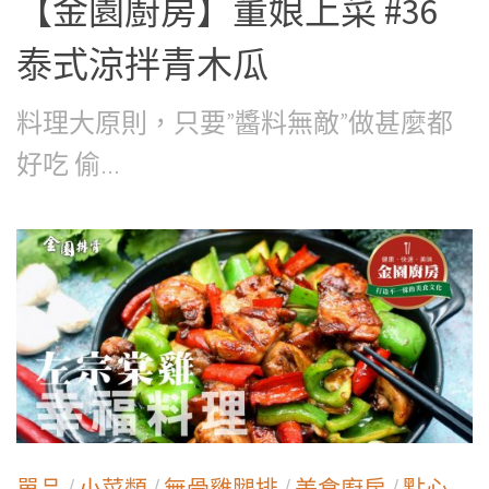
【金園廚房】董娘上菜 #36
泰式涼拌青木瓜
料理大原則，只要”醬料無敵”做甚麼都
好吃 偷...
單品
/
小菜類
/
無骨雞腿排
/
美食廚房
/
點心