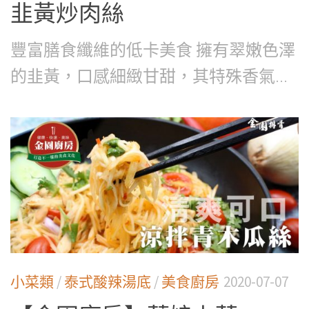
韭黃炒肉絲
豐富膳食纖維的低卡美食 擁有翠嫩色澤
的韭黃，口感細緻甘甜，其特殊香氣...
小菜類
/
泰式酸辣湯底
/
美食廚房
2020-07-07