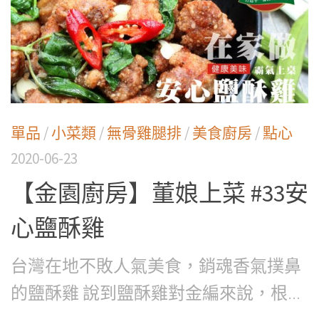
單品
/
小菜類
/
無骨雞腿排
/
美食廚房
/
點心
2020-06-23
【金園廚房】董娘上菜 #33安
心鹽酥雞
台灣在地不敗人氣美食，銷魂香氣撲鼻
的鹽酥雞 說到鹽酥雞對金編來說，根...