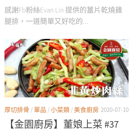
感謝Fb粉絲Evan Lin 提供的薑片乾燒雞
腿排，一道簡單又好吃的...
厚切排骨
/
單品
/
小菜類
/
美食廚房
2020-07-10
【金園廚房】董娘上菜 #37