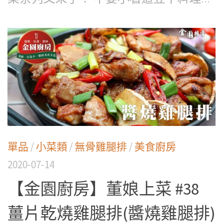
單品
/
小菜類
/
無骨雞腿排
/
美食廚房
2020-07-14
【金園廚房】董娘上菜 #38
薑片乾燒雞腿排(醬燒雞腿排)