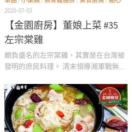
2020-07-03
【金園廚房】董娘上菜 #35
左宗棠雞
頗負盛名的左宗棠雞，其實是在台灣被
發明的庶民料理。 清末領導湘軍戰無...