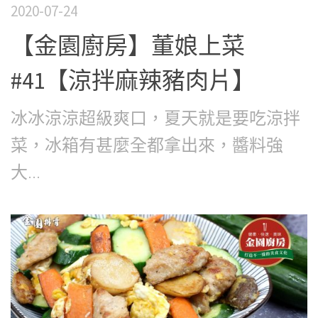
2020-07-24
【金園廚房】董娘上菜
#41【涼拌麻辣豬肉片】
冰冰涼涼超級爽口，夏天就是要吃涼拌
菜，冰箱有甚麼全都拿出來，醬料強
大...