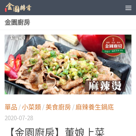
金園廚房
單品
/
小菜類
/
美食廚房
/
麻辣養生鍋底
2020-07-28
【金園廚房】董娘上菜