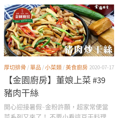
厚切排骨
/
單品
/
小菜類
/
美食廚房
2020-07-17
【金園廚房】董娘上菜 #39
豬肉干絲
開心迎接暑假~金粉許願，超家常便當
菜系列又來了！ 不要小看這豆干料理...