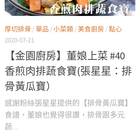
厚切排骨
/
單品
/
小菜類
/
美食廚房
/
點心
2020-07-21
【金園廚房】董娘上菜 #40
香煎肉排蔬食寶(張星星：排
骨黃瓜寶）
感謝粉絲張星星提供的【排骨黃瓜寶】
食譜，董娘也覺得很讚，排骨跟多元
蔬...